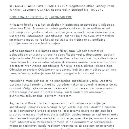
© JAGUAR LAND ROVER LIMITED 2026: Registered office: Abbey Road,
Whitley, Coventry CV3 4LF. Registered in England No: 1672070
POGLEDAJTE UREDBU (EU) 2020/740 PDF
Prikazane brojke rezultat su službenih ispitivanja proizvođača u skladu sa
zakonima EU-a. Stvarna potrošnja goriva vozila može se razlikovati od
potrošnje postignute u takvim ispitivanjima, a ove količine služe samo za
usporedbu. Informacije, specifikacije, cijene i boje na ovim internetskim
stranicama mogu se razlikovati od tržišta do tržišta te su podložne
promjenama bez prethodne najave.
Važna napomena o slikama i specifikacijama.
Globalna nestašica
poluvodiča trenutačno utječe na specifikacije vozila, dostupnost opcija i
vrijeme izrade. Situacija je vrlo dinamična, a kao rezultat toga slike koje se
trenutačno koriste na internetskim stranicama možda neće u potpunosti
odražavati trenutačne specifikacije funkcija, opcija, ukrasa i shema boja.
Obratite se svojem Ovlaštenom prodavaču koji će vam moći potvrditi sva
trenutačna ograničenja kako bi vam omogućio informirani izbor
Navedene mase odnose se na standardne specifikacije vozila. Dodatna
oprema i ostali predmeti koji su ugrađeni nakon proizvodnje utjecat će na
nosivost. Osigurajte da se ne prekorače bruto masa vozila i maksimalno
opterećenje osovine pri opterećenju vozila dodatnom opremom,
putnicima, tekućinama, gorivom i teretom.
Jaguar Land Rover Limited neprestano traži načine za poboljšanje
specifikacija, dizajna i proizvodnje svojih vozila, dijelova i dodatne opreme,
te se kontinuirano uvode promjene; zadržavamo pravo na izmjene bez
prethodne najave. Kod modela iz različitih godina mogu se razlikovati neke
standardne ili opcijske značajke. Informacije, specifikacije, motori i boje na
ovim internetskim stranicama temelje se na europskim specifikacijama i
mogu se razlikovati među različitim tržištima te su podložni promjenama