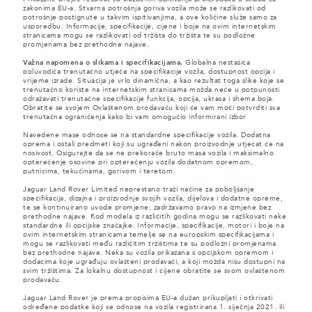
zakonima EU-a. Stvarna potrošnja goriva vozila može se razlikovati od
potrošnje postignute u takvim ispitivanjima, a ove količine služe samo za
usporedbu. Informacije, specifikacije, cijene i boje na ovim internetskim
stranicama mogu se razlikovati od tržišta do tržišta te su podložne
promjenama bez prethodne najave.
Važna napomena o slikama i specifikacijama.
Globalna nestašica
poluvodiča trenutačno utječe na specifikacije vozila, dostupnost opcija i
vrijeme izrade. Situacija je vrlo dinamična, a kao rezultat toga slike koje se
trenutačno koriste na internetskim stranicama možda neće u potpunosti
odražavati trenutačne specifikacije funkcija, opcija, ukrasa i shema boja.
Obratite se svojem Ovlaštenom prodavaču koji će vam moći potvrditi sva
trenutačna ograničenja kako bi vam omogućio informirani izbor
Navedene mase odnose se na standardne specifikacije vozila. Dodatna
oprema i ostali predmeti koji su ugrađeni nakon proizvodnje utjecat će na
nosivost. Osigurajte da se ne prekorače bruto masa vozila i maksimalno
opterećenje osovine pri opterećenju vozila dodatnom opremom,
putnicima, tekućinama, gorivom i teretom.
Jaguar Land Rover Limited neprestano traži načine za poboljšanje
specifikacija, dizajna i proizvodnje svojih vozila, dijelova i dodatne opreme,
te se kontinuirano uvode promjene; zadržavamo pravo na izmjene bez
prethodne najave. Kod modela iz različitih godina mogu se razlikovati neke
standardne ili opcijske značajke. Informacije, specifikacije, motori i boje na
ovim internetskim stranicama temelje se na europskim specifikacijama i
mogu se razlikovati među različitim tržištima te su podložni promjenama
bez prethodne najave. Neka su vozila prikazana s opcijskom opremom i
dodacima koje ugrađuju ovlašteni prodavači, a koji možda nisu dostupni na
svim tržištima. Za lokalnu dostupnost i cijene obratite se svom ovlaštenom
prodavaču.
Jaguar Land Rover je prema propisima EU-a dužan prikupljati i otkrivati
određene podatke koji se odnose na vozila registrirana 1. siječnja 2021. ili