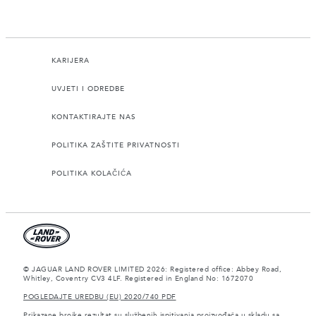
KARIJERA
UVJETI I ODREDBE
KONTAKTIRAJTE NAS
POLITIKA ZAŠTITE PRIVATNOSTI
POLITIKA KOLAČIĆA
© JAGUAR LAND ROVER LIMITED 2026: Registered office: Abbey Road,
Whitley, Coventry CV3 4LF. Registered in England No: 1672070
POGLEDAJTE UREDBU (EU) 2020/740 PDF
Prikazane brojke rezultat su službenih ispitivanja proizvođača u skladu sa