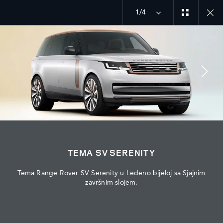
Istražite našu trenutačnu ponudu vozila Range Rover
1/4
MENU
PRIDRUŽITE SE RAZGOVORU
TEMA SV SERENITY
Tema Range Rover SV Serenity u Ledeno bijeloj sa Sjajnim
završnim slojem.